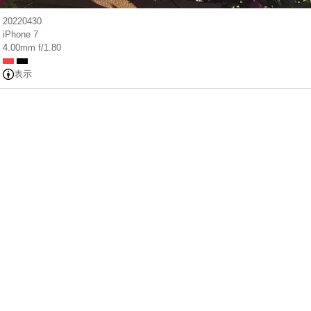
20220430
iPhone 7
4.00mm f/1.80
表示