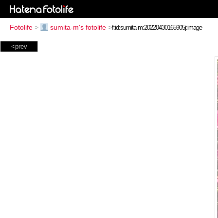
Fotolife
>
sumita-m's fotolife
>
<prev