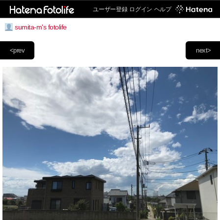
ユーザー登録
ログイン
ヘルプ
sumita-m's fotolife
<prev
next>