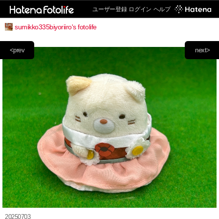
ユーザー登録
ログイン
ヘルプ
sumikko335biyoriiro's fotolife
<prev
next>
20250703