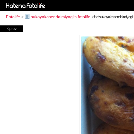
Fotolife
>
sukoyakasendaimiyagi's fotolife
>
<prev