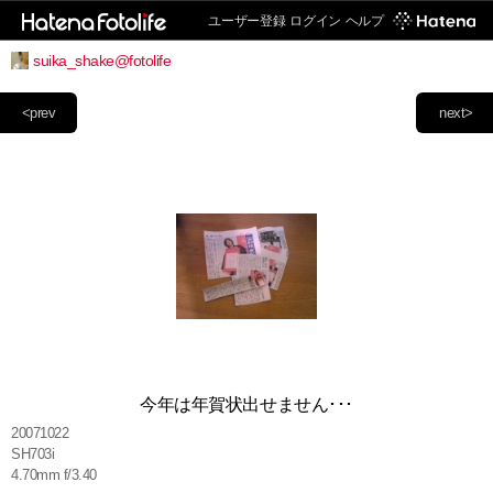
ユーザー登録
ログイン
ヘルプ
suika_shake@fotolife
<prev
next>
今年は年賀状出せません･･･
20071022
SH703i
4.70mm f/3.40