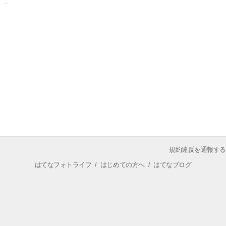
規約違反を通報する
はてなフォトライフ
/
はじめての方へ
/
はてなブログ