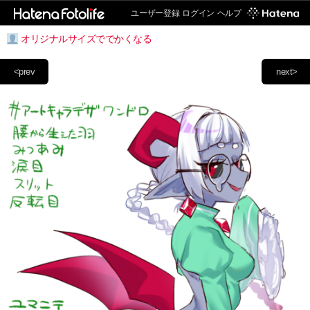
ユーザー登録
ログイン
ヘルプ
オリジナルサイズででかくなる
<prev
next>