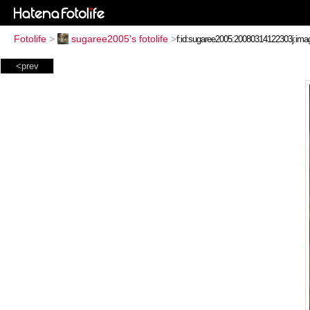
Fotolife
>
sugaree2005's fotolife
>
<prev