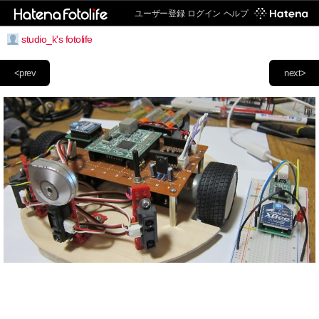
ユーザー登録
ログイン
ヘルプ
studio_k's fotolife
<prev
next>