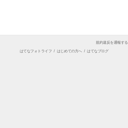
規約違反を通報する
はてなフォトライフ
/
はじめての方へ
/
はてなブログ