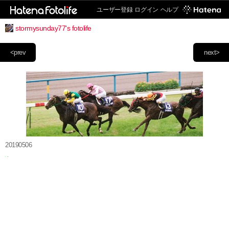
ユーザー登録
ログイン
ヘルプ
stormysunday77's fotolife
<prev
next>
20190506