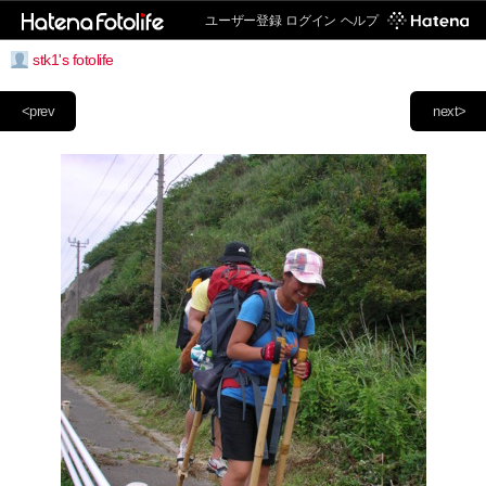
ユーザー登録
ログイン
ヘルプ
stk1's fotolife
<prev
next>