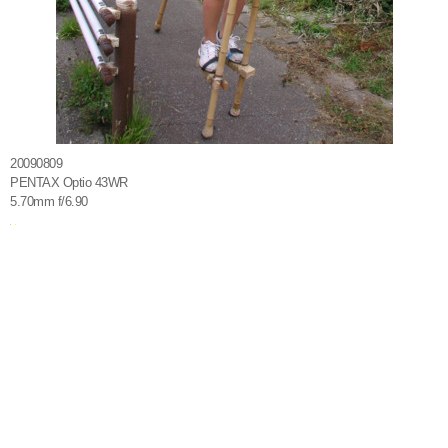
20090809
PENTAX Optio 43WR
5.70mm f/6.90