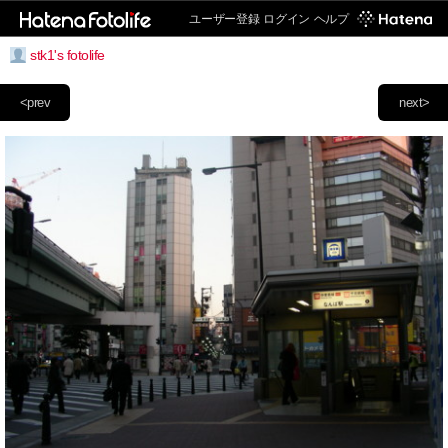
ユーザー登録
ログイン
ヘルプ
stk1's fotolife
<prev
next>