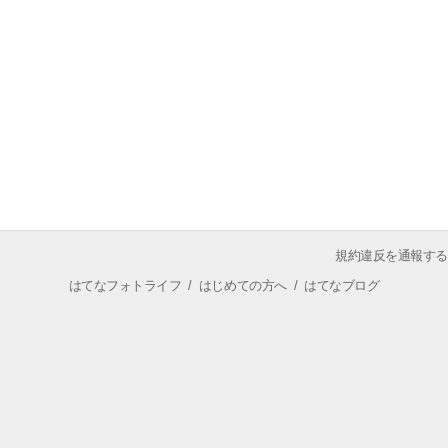
規約違反を通報する
はてなフォトライフ
/
はじめての方へ
/
はてなブログ