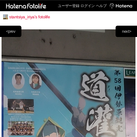
ユーザー登録
ログイン
ヘルプ
stantsiya_iriya's fotolife
<prev
next>