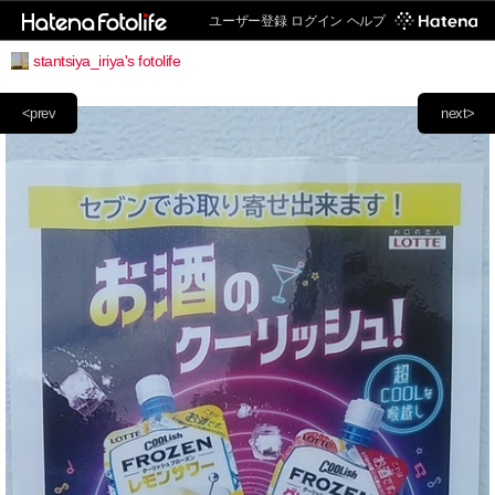
ユーザー登録
ログイン
ヘルプ
stantsiya_iriya's fotolife
<prev
next>