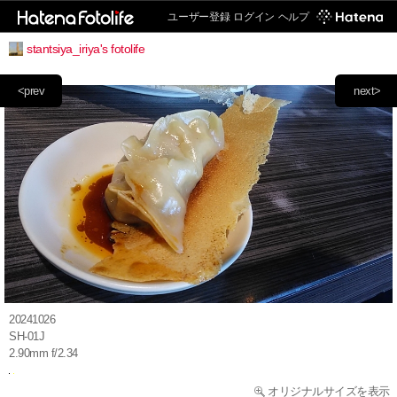
ユーザー登録
ログイン
ヘルプ
stantsiya_iriya's fotolife
<prev
next>
20241026
SH-01J
2.90mm f/2.34
オリジナルサイズを表示