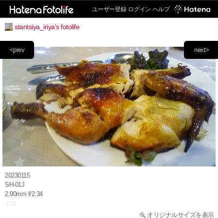
ユーザー登録
ログイン
ヘルプ
stantsiya_iriya's fotolife
<prev
next>
20230115
SH-01J
2.90mm f/2.34
オリジナルサイズを表示