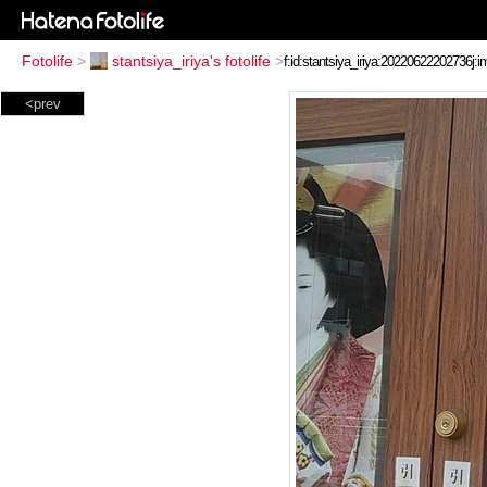
Fotolife
>
stantsiya_iriya's fotolife
>
<prev