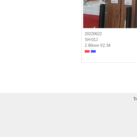
20220622
SH-01J
2.90mm f/2.34
T