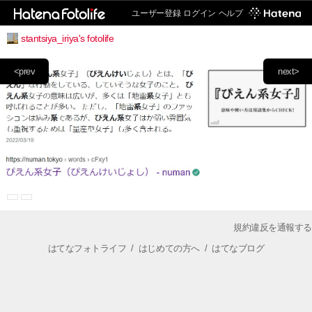
ユーザー登録
ログイン
ヘルプ
stantsiya_iriya's fotolife
<prev
next>
規約違反を通報する
はてなフォトライフ
/
はじめての方へ
/
はてなブログ