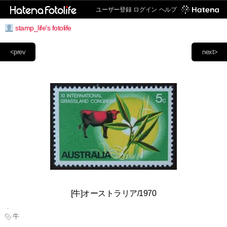
ユーザー登録
ログイン
ヘルプ
stamp_life's fotolife
<prev
next>
[牛]オーストラリア/1970
牛