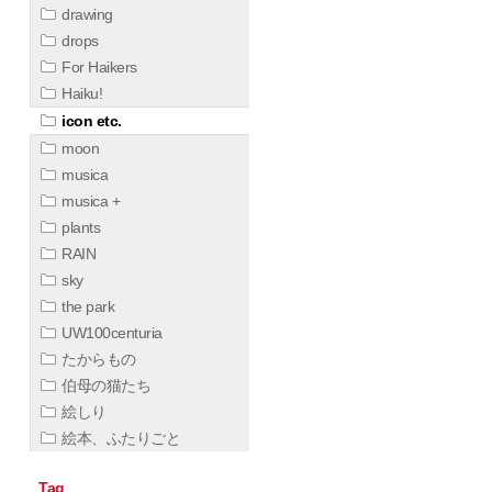
drawing
drops
For Haikers
Haiku!
icon etc.
moon
musica
musica +
plants
RAIN
sky
the park
UW100centuria
たからもの
伯母の猫たち
絵しり
絵本、ふたりごと
Tag