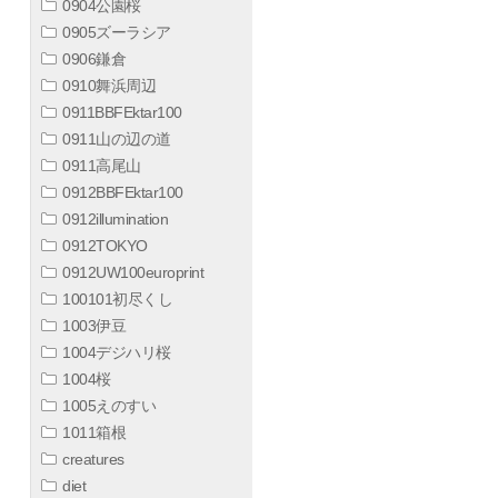
0904公園桜
0905ズーラシア
0906鎌倉
0910舞浜周辺
0911BBFEktar100
0911山の辺の道
0911高尾山
0912BBFEktar100
0912illumination
0912TOKYO
0912UW100europrint
100101初尽くし
1003伊豆
1004デジハリ桜
1004桜
1005えのすい
1011箱根
creatures
diet