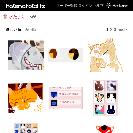
ユーザー登録
ログイン
ヘルプ
水たまり
新しい順
|
古い順
1
2
3
next>