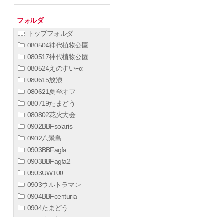
フォルダ
トップフォルダ
080504神代植物公園
080517神代植物公園
080524えのすい+α
080615放浪
080621夏至オフ
080719たまどう
080802花火大会
0902BBFsolaris
0902八景島
0903BBFagfa
0903BBFagfa2
0903UW100
0903ウルトラマン
0904BBFcenturia
0904たまどう