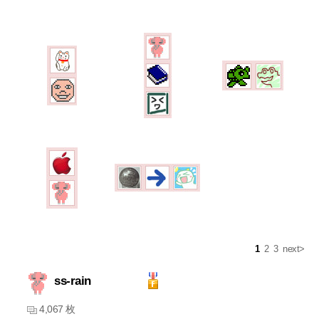
1
2
3
next>
ss-rain
4,067 枚