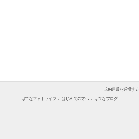
規約違反を通報する
はてなフォトライフ
/
はじめての方へ
/
はてなブログ