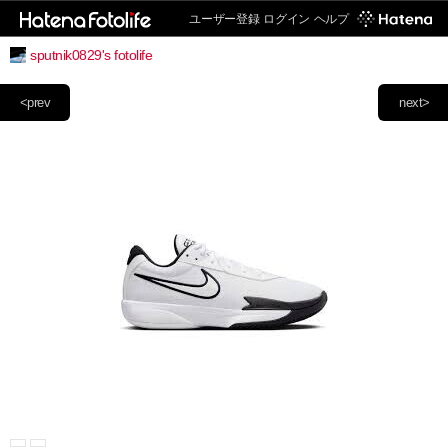
ユーザー登録
ログイン
ヘルプ
sputnik0829's fotolife
<prev
next>