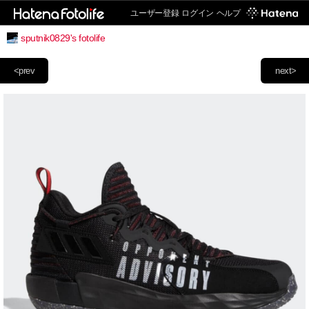
ユーザー登録
ログイン
ヘルプ
sputnik0829's fotolife
<prev
next>