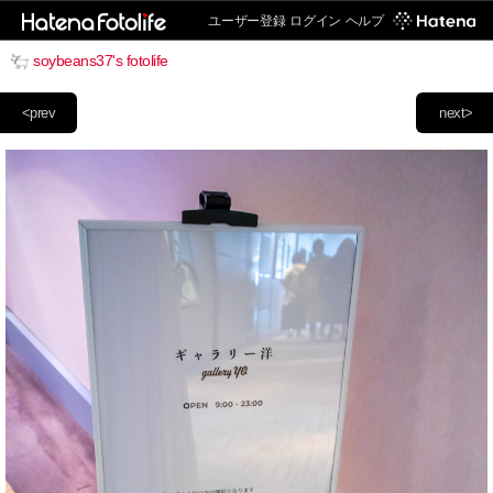
ユーザー登録
ログイン
ヘルプ
soybeans37's fotolife
<prev
next>