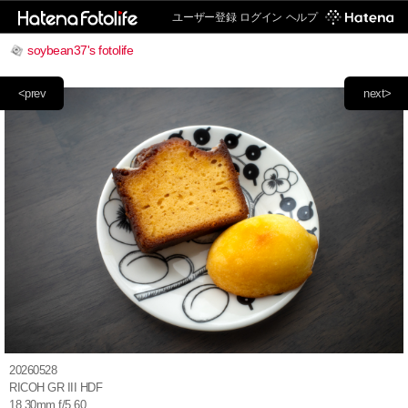
ユーザー登録
ログイン
ヘルプ
soybean37's fotolife
<prev
next>
20260528
RICOH GR III HDF
18.30mm f/5.60