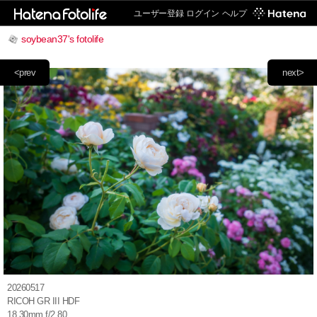
ユーザー登録
ログイン
ヘルプ
soybean37's fotolife
<prev
next>
20260517
RICOH GR III HDF
18.30mm f/2.80