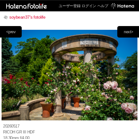
ユーザー登録
ログイン
ヘルプ
soybean37's fotolife
<prev
next>
20260517
RICOH GR III HDF
18.30mm f/4.00