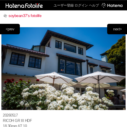
ユーザー登録
ログイン
ヘルプ
soybean37's fotolife
<prev
next>
20260517
RICOH GR III HDF
18.30mm f/7.10