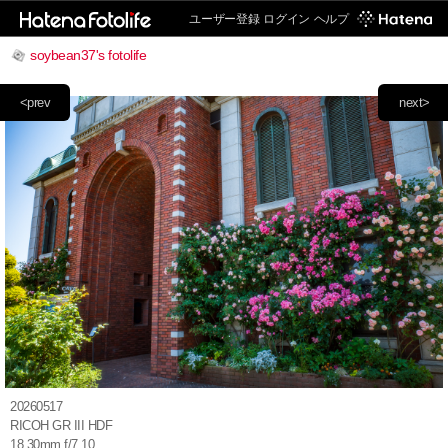
ユーザー登録
ログイン
ヘルプ
soybean37's fotolife
<prev
next>
20260517
RICOH GR III HDF
18.30mm f/7.10