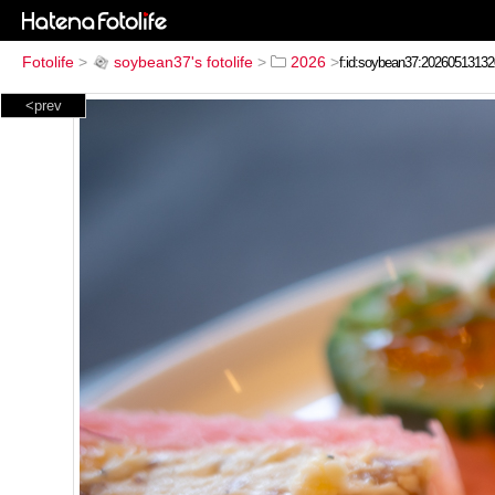
Fotolife
>
soybean37's fotolife
>
2026
>
<prev