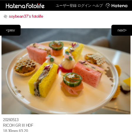
ユーザー登録
ログイン
ヘルプ
soybean37's fotolife
<prev
next>
20260513
RICOH GR III HDF
18.30mm f/3.20