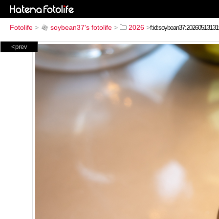
Fotolife
>
soybean37's fotolife
>
2026
>
<prev