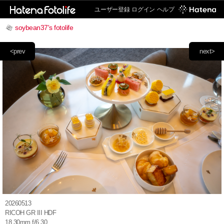
ユーザー登録
ログイン
ヘルプ
soybean37's fotolife
<prev
next>
20260513
RICOH GR III HDF
18.30mm f/6.30