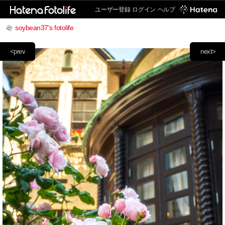
ユーザー登録
ログイン
ヘルプ
soybean37's fotolife
<prev
next>