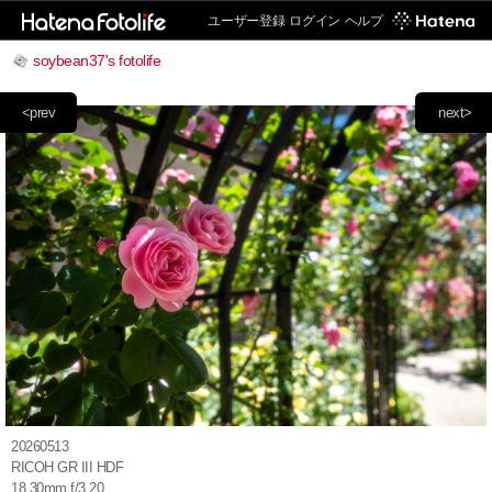
ユーザー登録
ログイン
ヘルプ
soybean37's fotolife
<prev
next>
20260513
RICOH GR III HDF
18.30mm f/3.20