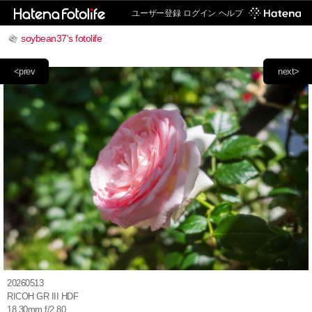
ユーザー登録
ログイン
ヘルプ
soybean37's fotolife
<prev
next>
20260513
RICOH GR III HDF
18.30mm f/2.80