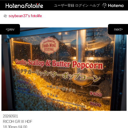
ユーザー登録
ログイン
ヘルプ
soybean37's fotolife
<prev
next>
20260501
RICOH GR III HDF
18.30mm f/4.00