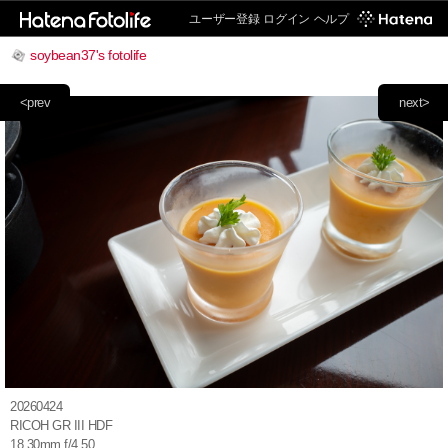
ユーザー登録
ログイン
ヘルプ
soybean37's fotolife
<prev
next>
20260424
RICOH GR III HDF
18.30mm f/4.50