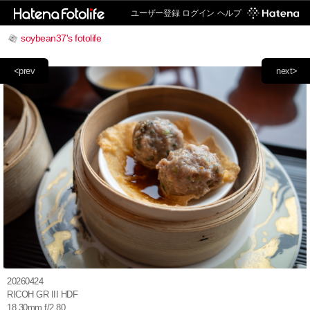
ユーザー登録
ログイン
ヘルプ
soybean37's fotolife
<prev
next>
20260424
RICOH GR III HDF
18.30mm f/2.80