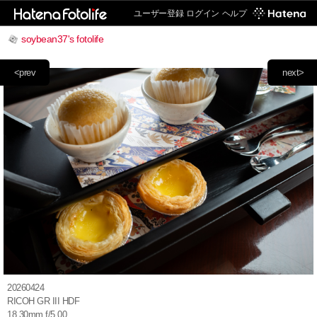
ユーザー登録
ログイン
ヘルプ
soybean37's fotolife
<prev
next>
20260424
RICOH GR III HDF
18.30mm f/5.00