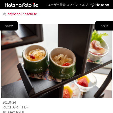
ユーザー登録
ログイン
ヘルプ
soybean37's fotolife
<prev
next>
20260424
RICOH GR III HDF
18.30mm f/5.00