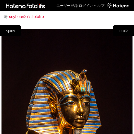
ユーザー登録
ログイン
ヘルプ
soybean37's fotolife
<prev
next>