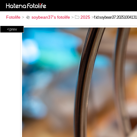
Fotolife
>
soybean37's fotolife
>
2025
>
<prev