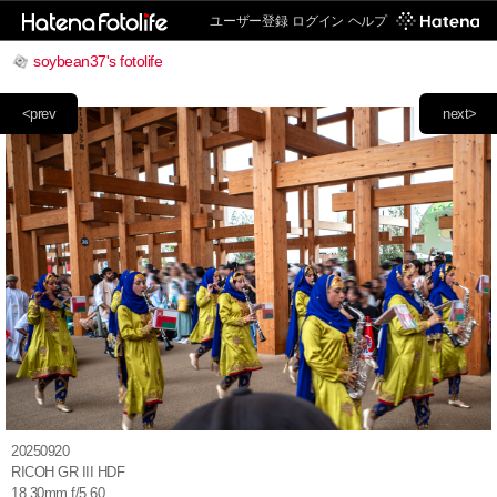
ユーザー登録
ログイン
ヘルプ
soybean37's fotolife
<prev
next>
20250920
RICOH GR III HDF
18.30mm f/5.60