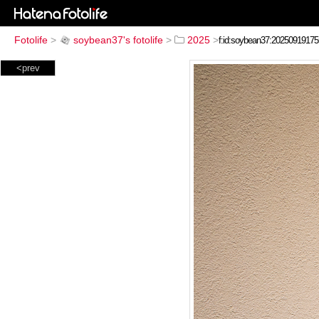
Fotolife
>
soybean37's fotolife
>
2025
>
<prev