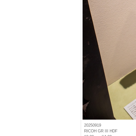
20250919
RICOH GR III HDF