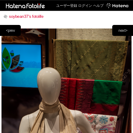
ユーザー登録
ログイン
ヘルプ
soybean37's fotolife
<prev
next>