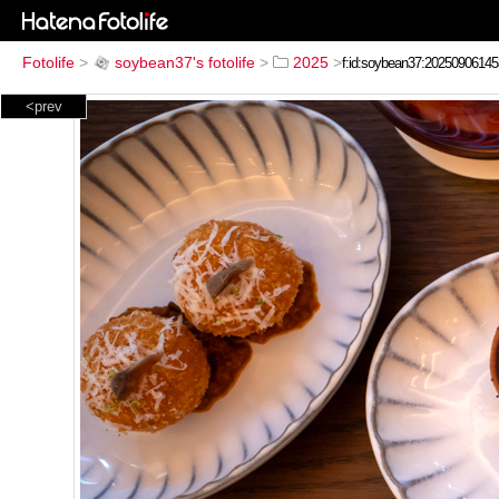
Fotolife
>
soybean37's fotolife
>
2025
>
<prev