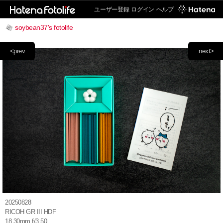
ユーザー登録
ログイン
ヘルプ
soybean37's fotolife
<prev
next>
20250828
RICOH GR III HDF
18.30mm f/3.50