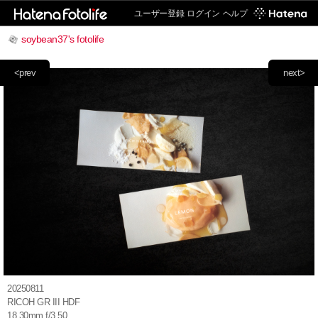
ユーザー登録
ログイン
ヘルプ
soybean37's fotolife
<prev
next>
20250811
RICOH GR III HDF
18.30mm f/3.50