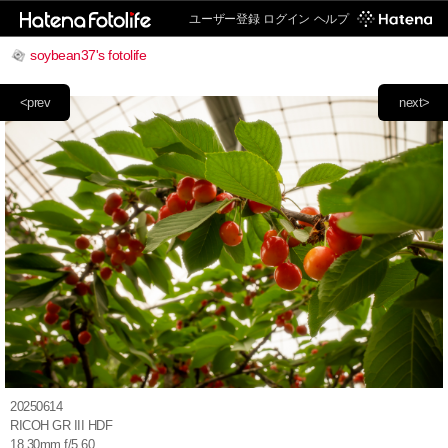
ユーザー登録
ログイン
ヘルプ
soybean37's fotolife
<prev
next>
20250614
RICOH GR III HDF
18.30mm f/5.60