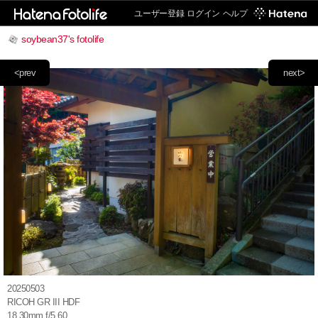
ユーザー登録
ログイン
ヘルプ
soybean37's fotolife
<prev
next>
20250503
RICOH GR III HDF
18.30mm f/5.60